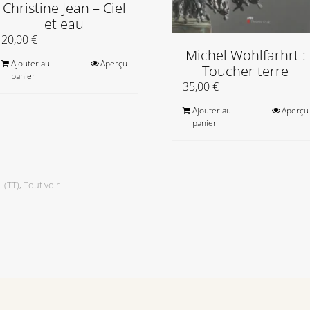
Christine Jean – Ciel
et eau
20,00
€
Michel Wohlfarhrt :
Ajouter au
Aperçu
Toucher terre
panier
35,00
€
Ajouter au
Aperçu
panier
 (TT)
,
Tout voir