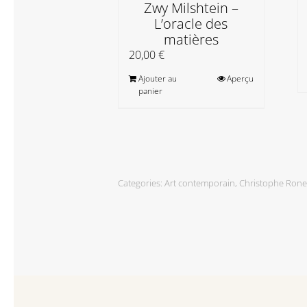
Zwy Milshtein –
L’oracle des
matières
20,00
€
Ajouter au
Aperçu
panier
Categories:
Art contemporain
,
Christophe Ronel