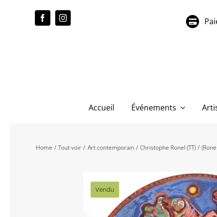
Passer
au
Pai
contenu
Accueil
Événements
Arti
Home
Tout voir
Art contemporain
Christophe Ronel (TT)
(Rone
Vendu