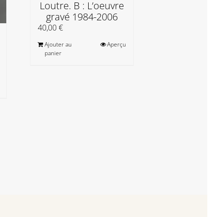
Loutre. B : L’oeuvre
Zwy Milsh
gravé 1984-2006
L’oracl
matiè
40,00
€
20,00
€
Ajouter au
Aperçu
panier
Ajouter au
panier