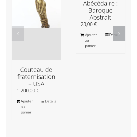
Abécédaire :
Baroque
Abstrait
23,00
€
Ajouter
Détails
au
panier
Couteau de
fraternisation
– USA
1 200,00
€
Ajouter
Détails
au
panier