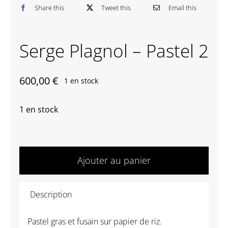
Share this
Tweet this
Email this
Contactez-nous
Serge Plagnol – Pastel 2
600,00
€
1 en stock
1 en stock
quantité
de
Ajouter au panier
Serge
Plagnol
Description
-
Pastel
Pastel gras et fusain sur papier de riz.
2