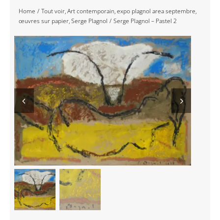
Home
Tout voir
Art contemporain
expo plagnol area septembre
Navigation
Accueil
œuvres sur papier
Serge Plagnol
Serge Plagnol – Pastel 2
Événements
Artistes
Éditions
Area revue)s(
Area antic
Blog
À propos