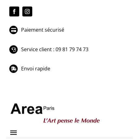
Passer
au
contenu
Paiement sécurisé
Service client : 09 81 79 74 73
Envoi rapide
Toggle