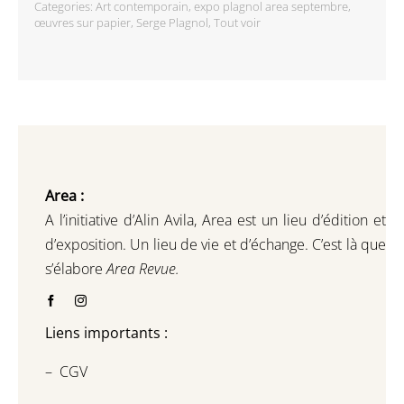
Categories:
Art contemporain
,
expo plagnol area septembre
,
œuvres sur papier
,
Serge Plagnol
,
Tout voir
Area :
A l’initiative d’Alin Avila,
Area est un lieu d’édition et
d’exposition.
Un lieu de vie et d
’
échange.
C’est là que
s’élabore
Area Revue.
Liens importants :
–
CGV