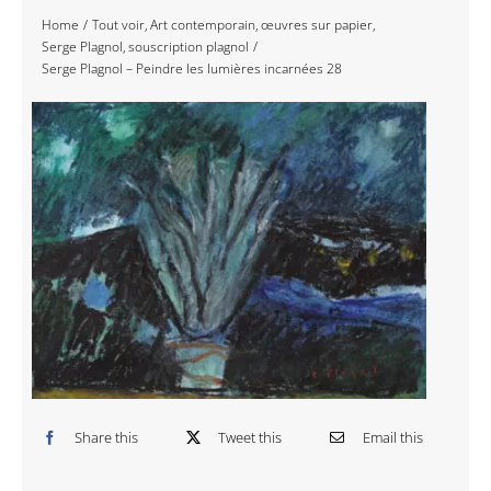
Home
Tout voir
Art contemporain
œuvres sur papier
Navigation
Accueil
Serge Plagnol
souscription plagnol
Serge Plagnol – Peindre les lumières incarnées 28
Événements
Artistes
Éditions
Area revue)s(
Area antic
Blog
Share this
Tweet this
Email this
À propos