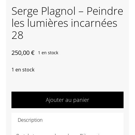
Serge Plagnol – Peindre
Contactez-nous
les lumières incarnées
28
250,00
€
1 en stock
1 en stock
quantité
de
Ajouter au panier
Serge
Plagnol
Description
-
Peindre