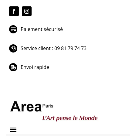
Passer
au
contenu
Paiement sécurisé
Service client : 09 81 79 74 73
Envoi rapide
Toggle