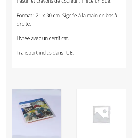
Pastel et crayons de couleur . Pièce unique.
les
lumières
Format : 21 x 30 cm. Signée à la main en bas à
incarnées
droite.
28
Livrée avec un certificat.
Transport inclus dans l’UE.