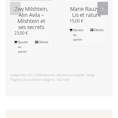
Zwy Milshtein,
Marie Rauzy –
Alin Avila –
Lis et rature
Milshtein et
15,00
€
ses secrets
Ajouter
Détails
23,00
€
au
panier
Ajouter
Détails
au
panier
Categories:
Art contemporain
,
œuvres sur papier
,
Serge
Plagnol
,
souscription plagnol
,
Tout voir