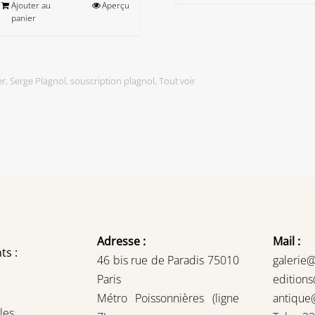
Ajouter au
Aperçu
panier
er
,
Serge Plagnol
,
souscription plagnol
,
Tout voir
Adresse :
Mail :
ts :
46 bis rue de Paradis 75010
galerie
Paris
edition
Métro Poissonnières (ligne
antique
les