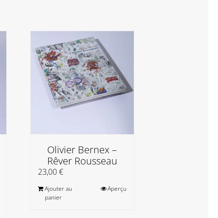
Olivier Bernex –
Christine Je
Rêver Rousseau
et e
23,00
€
20,00
€
Ajouter au
Aperçu
Ajouter au
panier
panier