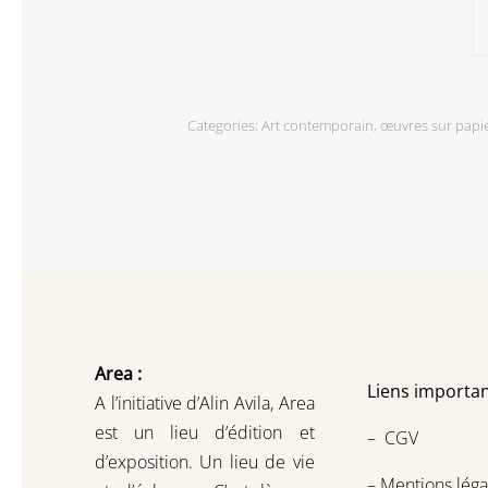
Categories:
Art contemporain
,
œuvres sur papi
Area :
Liens importan
A l’initiative d’Alin Avila,
Area
est un lieu d’édition et
–
CGV
d’exposition.
Un lieu de vie
–
Mentions léga