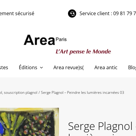
ement sécurisé
Service client : 09 81 79 
stes
Éditions
Area revue)s(
Area antic
Blo
ol
souscription plagnol
Serge Plagnol – Peindre les lumières incarnées 03
Serge Plagnol 