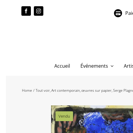
Passer
au
Pai
contenu
Accueil
Événements
Arti
Home
Tout voir
Art contemporain
œuvres sur papier
Serge Plagn
Vendu