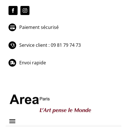
Passer
au
contenu
Paiement sécurisé
Service client : 09 81 79 74 73
Envoi rapide
Toggle