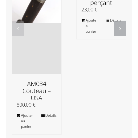
perçant
23,00
€
Ajouter
Détails
au
panier
AM034
Couteau –
USA
800,00
€
Ajouter
Détails
au
panier