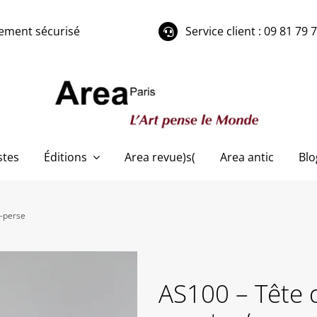
ement sécurisé
Service client : 09 81 79 
stes
Éditions
Area revue)s(
Area antic
Blo
o-perse
AS100 – Tête d