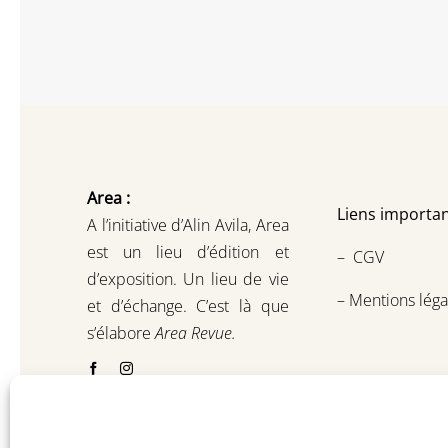
Area :
Liens importan
A l’initiative d’Alin Avila,
Area
est un lieu d’édition et
–
CGV
d’exposition.
Un lieu de vie
–
Mentions léga
et d
’
échange.
C’est là que
s’élabore
Area Revue.