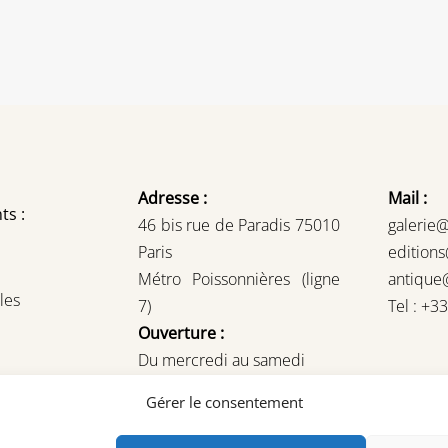
Adresse :
Mail :
ts :
46 bis rue de Paradis 75010
galerie
Paris
edition
Métro Poissonnières (ligne
antique
les
7)
Tel : +3
Ouverture :
Du mercredi au samedi
14H – 19H
Gérer le consentement
ou sur rendez-vous