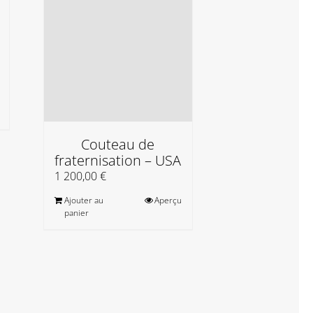
Couteau de
fraternisation – USA
Zwy Milsh
Petites con
1 200,00
€
25,00
€
Ajouter au
Aperçu
panier
Ajouter au
panier