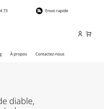
74 73
Envoi rapide
g
À propos
Contactez-nous
e diable,