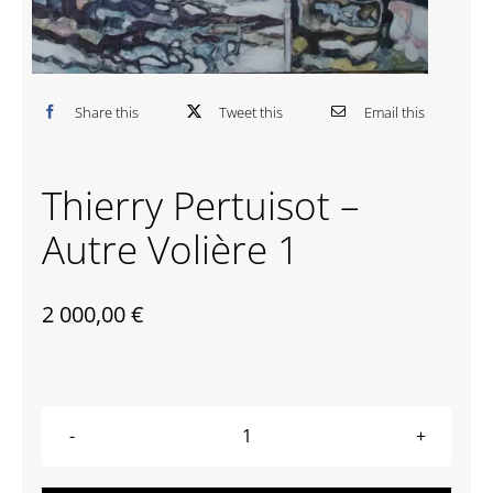
Contactez-nous
Share this
Tweet this
Email this
Thierry Pertuisot –
Autre Volière 1
2 000,00
€
quantité
de