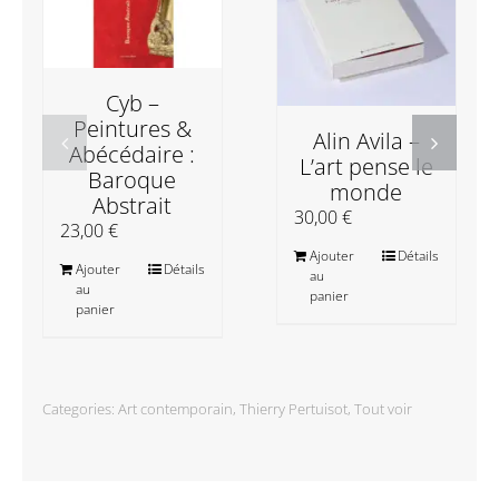
Cyb –
Peintures &
Alin Avila –
Abécédaire :
L’art pense le
Baroque
monde
Abstrait
30,00
€
23,00
€
Ajouter
Détails
Ajouter
Détails
au
au
panier
panier
Categories:
Art contemporain
,
Thierry Pertuisot
,
Tout voir