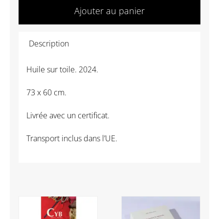
Thierry
Ajouter au panier
Pertuisot
-
Description
Autre
Volière
Huile sur toile. 2024.
1
73 x 60 cm.
Livrée avec un certificat.
Transport inclus dans l’UE.