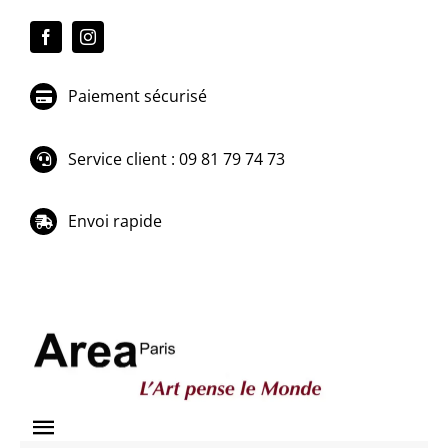
Passer
au
contenu
Paiement sécurisé
Service client : 09 81 79 74 73
Envoi rapide
Toggle