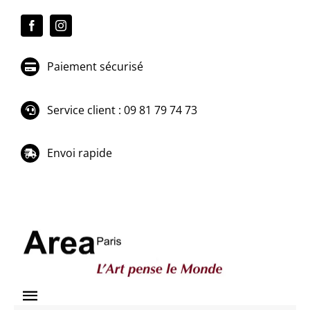
Passer
au
contenu
Paiement sécurisé
Service client : 09 81 79 74 73
Envoi rapide
Toggle