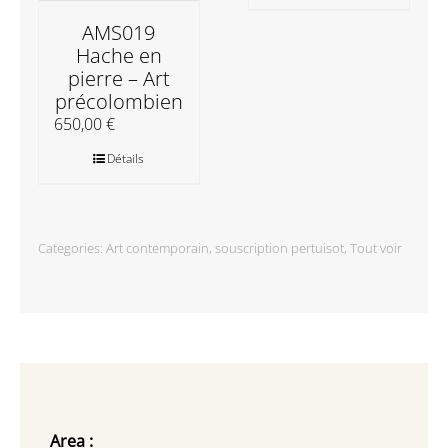
AMS019
Hache en
pierre – Art
précolombien
650,00
€
Détails
Categories:
Art contemporain
,
souscription pertuisot
,
Tout voir
Area :