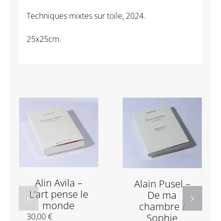
Les
Techniques mixtes sur toile, 2024.
herbes
folles
25x25cm.
26
Alin Avila –
Alain Pusel –
L’art pense le
De ma
monde
chambre /
Sophie
30,00
€