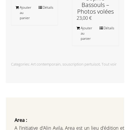
Bassouls –
Ajouter
Détails
Photos volées
au
23,00
€
panier
Ajouter
Détails
au
panier
Categories:
Art contemporain
,
souscription pertuisot
,
Tout voir
Area :
A l’initiative d’Alin Avila,
Area est un lieu d’édition et