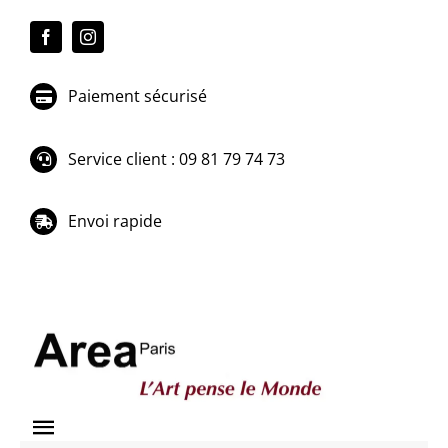
Passer
au
contenu
Paiement sécurisé
Service client : 09 81 79 74 73
Envoi rapide
Toggle