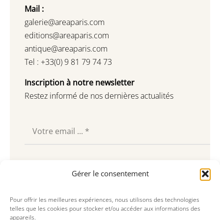
Mail :
galerie@areaparis.com
editions@areaparis.com
antique@areaparis.com
Tel : +33(0) 9 81 79 74 73
Inscription à notre newsletter
Restez informé de nos dernières actualités
Souscrire
Gérer le consentement
Pour offrir les meilleures expériences, nous utilisons des technologies
telles que les cookies pour stocker et/ou accéder aux informations des
appareils.