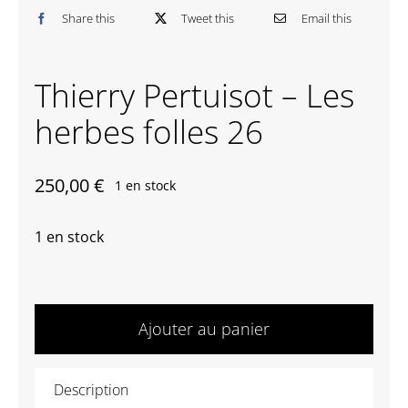
Share this
Tweet this
Email this
Contactez-nous
Thierry Pertuisot – Les
herbes folles 26
250,00
€
1 en stock
1 en stock
quantité
de
Ajouter au panier
Thierry
Pertuisot
Description
-