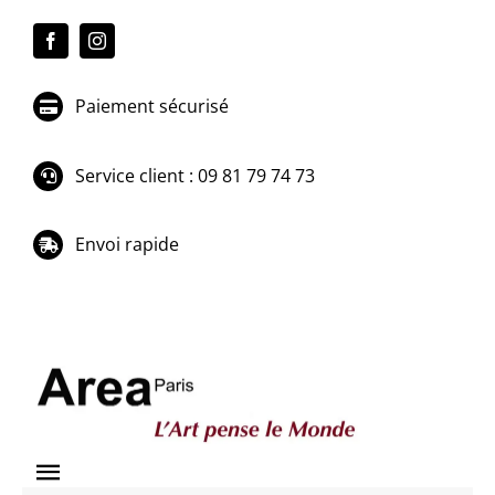
Passer
au
contenu
Paiement sécurisé
Service client : 09 81 79 74 73
Envoi rapide
Toggle