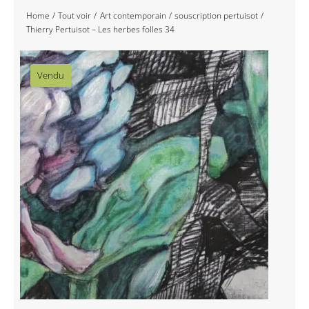
Home
Tout voir
Art contemporain
souscription pertuisot
Navigation
Accueil
Thierry Pertuisot – Les herbes folles 34
Événements
Vendu
Artistes
Éditions
Area revue)s(
Area antic
Blog
À propos