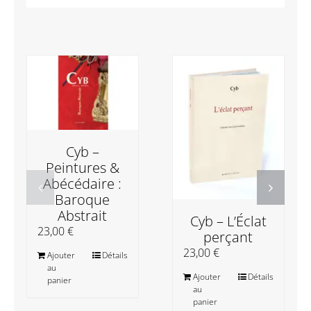
Cyb –
Peintures &
Abécédaire :
Baroque
Abstrait
Cyb – L’Éclat
23,00
€
perçant
23,00
€
Ajouter
Détails
au
Ajouter
Détails
panier
au
panier