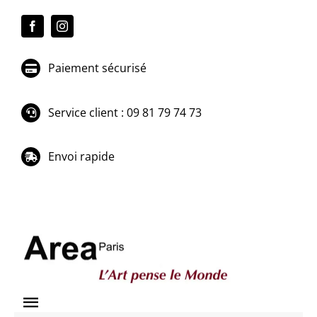
Passer
au
contenu
Paiement sécurisé
Service client : 09 81 79 74 73
Envoi rapide
Toggle