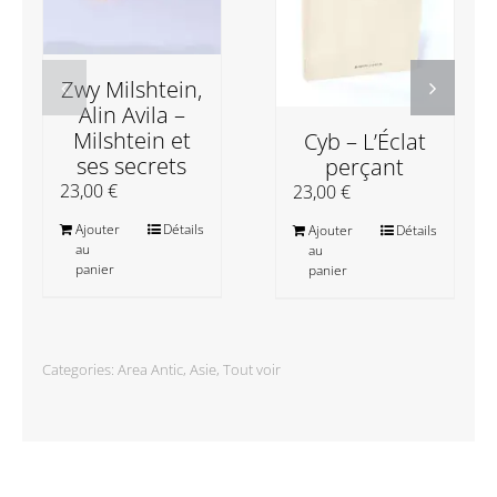
Zwy Milshtein,
Alin Avila –
Milshtein et
Cyb – L’Éclat
ses secrets
perçant
23,00
€
23,00
€
Ajouter
Détails
Ajouter
Détails
au
au
panier
panier
Categories:
Area Antic
,
Asie
,
Tout voir