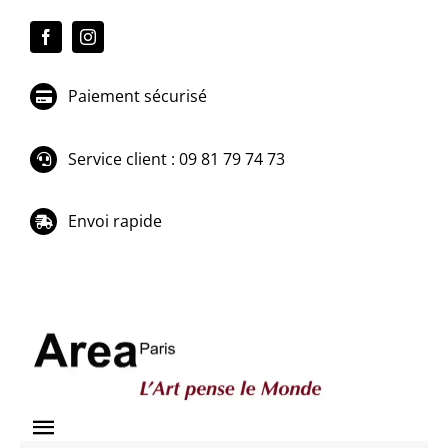
Passer
au
contenu
Paiement sécurisé
Service client : 09 81 79 74 73
Envoi rapide
Toggle