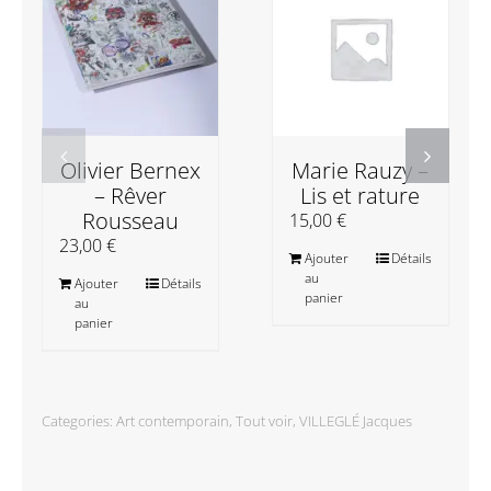
Olivier Bernex
Marie Rauzy –
– Rêver
Lis et rature
Rousseau
15,00
€
23,00
€
Ajouter
Détails
au
Ajouter
Détails
panier
au
panier
Categories:
Art contemporain
,
Tout voir
,
VILLEGLÉ Jacques