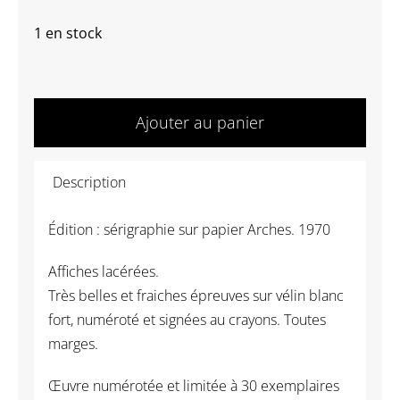
1 en stock
quantité
de
Ajouter au panier
VILLEGLÉ
Jacques
Description
-
ST
Édition : sérigraphie sur papier Arches. 1970
Affiches lacérées.
Très belles et fraiches épreuves sur vélin blanc
fort, numéroté et signées au crayons. Toutes
marges.
Œuvre numérotée et limitée à 30 exemplaires