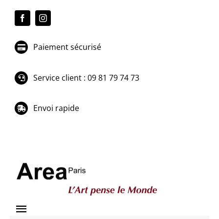
Passer
au
contenu
Paiement sécurisé
Service client : 09 81 79 74 73
Envoi rapide
Toggle