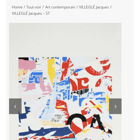
Home
Tout voir
Art contemporain
VILLEGLÉ Jacques
Navigation
Accueil
VILLEGLÉ Jacques – ST
Événements
Artistes
Éditions
Area revue)s(
Area antic
Blog
À propos