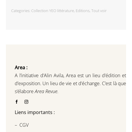
Categories:
Collection YEO littérature
,
Editions
,
Tout voir
Area :
A l’initiative d’Alin Avila,
Area est un lieu d’édition et
d’exposition.
Un lieu de vie et d
’
échange.
C’est là que
s’élabore
Area Revue.
Liens importants :
–
CGV