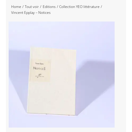
Home
Tout voir
Editions
Collection YEO littérature
Navigation
Accueil
Vincent Epplay – Notices
Événements
Artistes
Éditions
Area revue)s(
Area antic
Blog
À propos