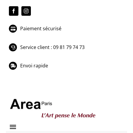
Passer
au
contenu
Paiement sécurisé
Service client : 09 81 79 74 73
Envoi rapide
Toggle