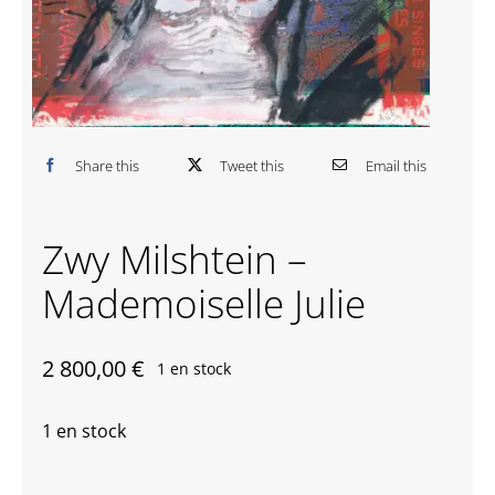
Contactez-nous
Share this
Tweet this
Email this
Zwy Milshtein –
Mademoiselle Julie
2 800,00
€
1 en stock
1 en stock