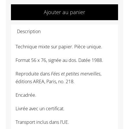
quantité
de
Ajouter au panier
Zwy
Milshtein
Description
-
Mademoiselle
Technique mixte sur papier. Pièce unique.
Julie
Format 56 x 76, signée au dos. Datée 1988.
Reproduite dans
Fées et petites merveilles
,
éditions AREA, Paris, no. 218.
Encadrée.
Livrée avec un certificat.
Transport inclus dans l’UE.