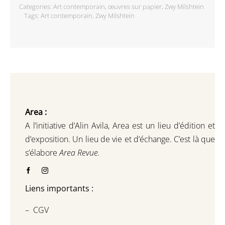
Categories:
Art contemporain
,
œuvres sur papier
,
Zwy Milshtein
Tags:
Art contemporain
,
Zwy Milshtein
Area :
A l’initiative d’Alin Avila,
Area est un lieu d’édition et
d’exposition.
Un lieu de vie et d
’
échange.
C’est là que
s’élabore
Area Revue.
Liens importants :
–
CGV