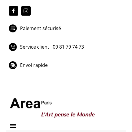
Passer
au
contenu
Paiement sécurisé
Service client : 09 81 79 74 73
Envoi rapide
Toggle