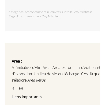
Categories:
Art contemporain
,
œuvres sur toile
,
Zwy Milshtein
Tags:
Art contemporain
,
Zwy Milshtein
Area :
A l’initiative d’Alin Avila,
Area est un lieu d’édition et
d’exposition.
Un lieu de vie et d
’
échange.
C’est là que
s’élabore
Area Revue.
Liens importants :