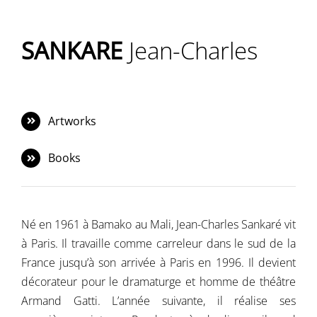
Navigation
Accueil
SANKARE
Jean-Charles
Événements
Artistes
Artworks
Éditions
Books
Area revue)s(
Né en 1961 à Bamako au Mali, Jean-Charles Sankaré vit
Area antic
à Paris. Il travaille comme carreleur dans le sud de la
France jusqu’à son arrivée à Paris en 1996. Il devient
Blog
décorateur pour le dramaturge et homme de théâtre
Armand Gatti. L’année suivante, il réalise ses
À propos