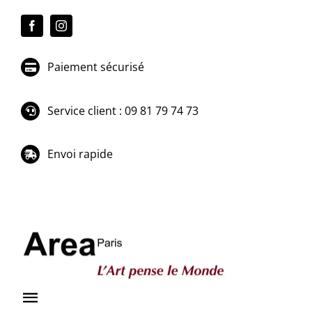
Passer
au
contenu
Paiement sécurisé
Service client : 09 81 79 74 73
Envoi rapide
Toggle