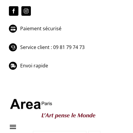
Passer
au
contenu
Paiement sécurisé
Service client : 09 81 79 74 73
Envoi rapide
Toggle