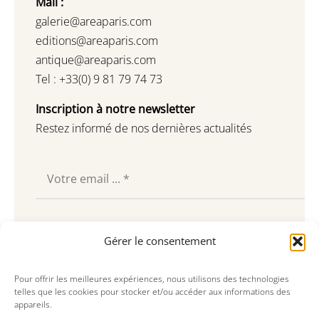
Mail :
galerie@areaparis.com
editions@areaparis.com
antique@areaparis.com
Tel : +33(0) 9 81 79 74 73
Inscription à notre newsletter
Restez informé de nos dernières actualités
Souscrire
Gérer le consentement
Pour offrir les meilleures expériences, nous utilisons des technologies
telles que les cookies pour stocker et/ou accéder aux informations des
appareils.