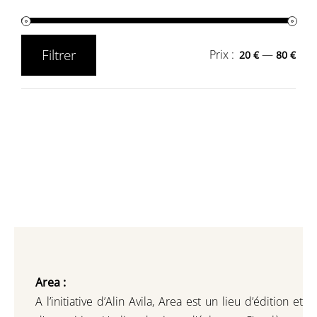
Filtrer
Prix :
—
20 €
80 €
Prix
Prix
min
max
Area :
A l’initiative d’Alin Avila,
Area est un lieu d’édition et