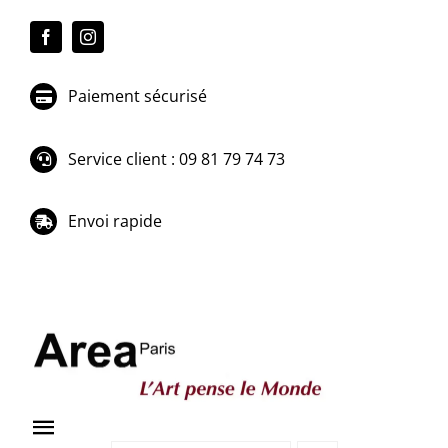
Passer
au
contenu
Paiement sécurisé
Service client : 09 81 79 74 73
Envoi rapide
Toggle