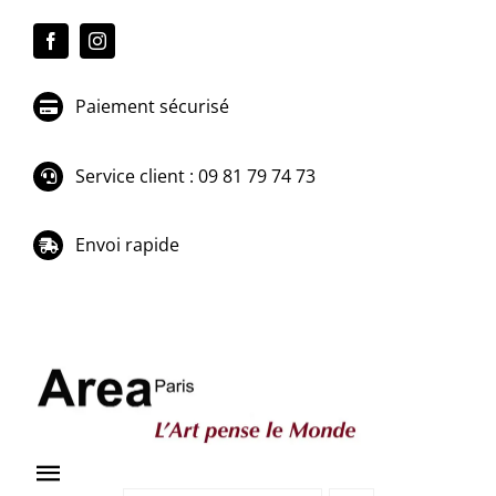
Passer
au
contenu
Paiement sécurisé
Service client : 09 81 79 74 73
Envoi rapide
Toggle