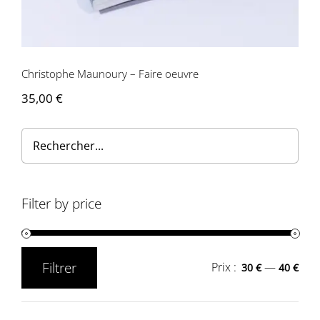
Contactez-nous
Christophe Maunoury – Faire oeuvre
35,00
€
Filter by price
Filtrer
Prix :
—
30 €
40 €
Prix
Prix
min
max