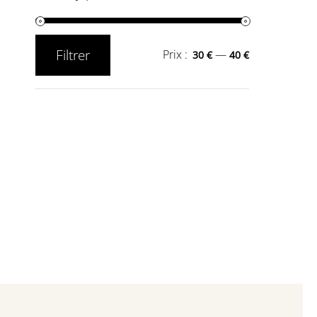
Filtrer
Prix :
—
30 €
40 €
Prix
Prix
min
max