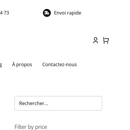
74 73
Envoi rapide
g
À propos
Contactez-nous
Filter by price