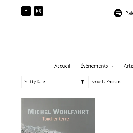
Passer
au
Pai
contenu
Accueil
Événements
Arti
Sort by
Date
Show
12 Products