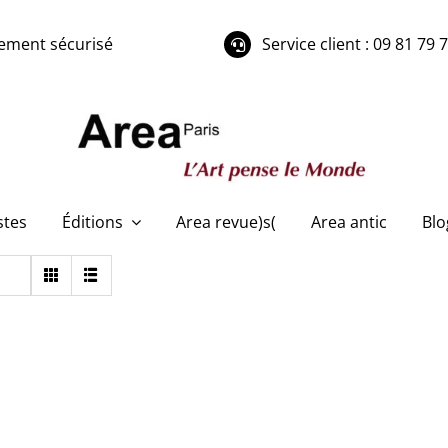
ement sécurisé
Service client : 09 81 79 
stes
Éditions
Area revue)s(
Area antic
Blo