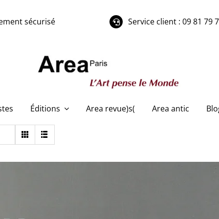
ement sécurisé
Service client : 09 81 79 
stes
Éditions
Area revue)s(
Area antic
Blo