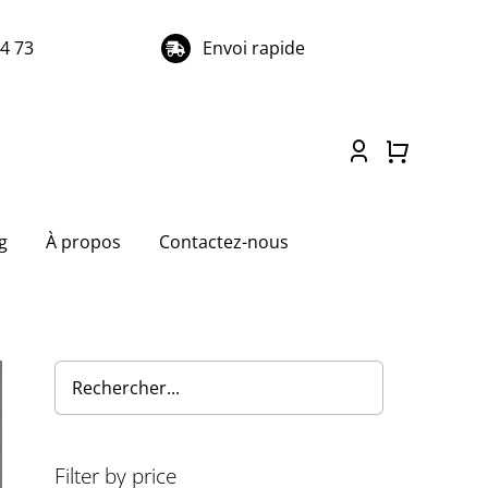
74 73
Envoi rapide
g
À propos
Contactez-nous
Filter by price