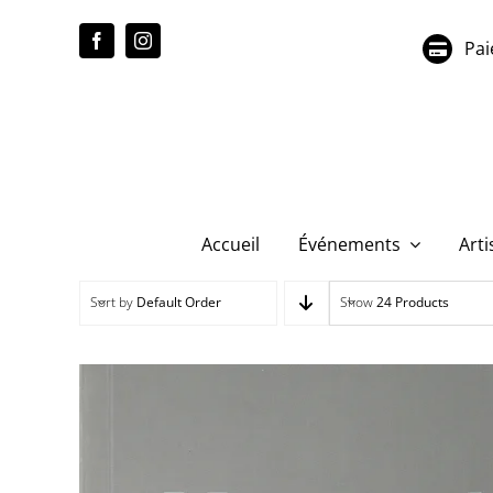
Passer
au
Pai
contenu
Accueil
Événements
Arti
Sort by
Default Order
Show
24 Products