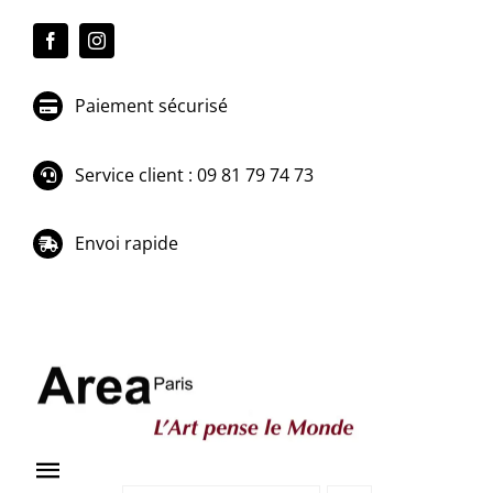
Passer
au
contenu
Paiement sécurisé
Service client : 09 81 79 74 73
Envoi rapide
Toggle