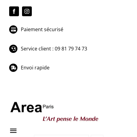
Passer
au
contenu
Paiement sécurisé
Service client : 09 81 79 74 73
Envoi rapide
Toggle