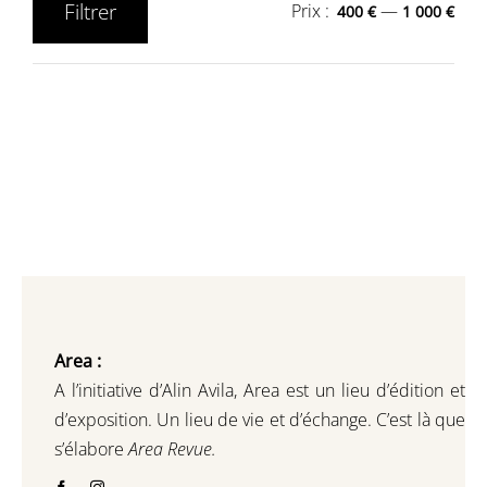
Filtrer
Prix :
—
400 €
1 000 €
Prix
Prix
min
max
Area :
A l’initiative d’Alin Avila,
Area est un lieu d’édition et
d’exposition.
Un lieu de vie et d
’
échange.
C’est là que
s’élabore
Area Revue.