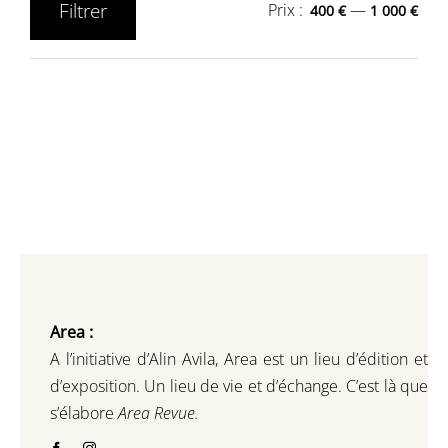
Filtrer
Prix :
—
400 €
1 000 €
Prix
Prix
min
max
Area :
A l’initiative d’Alin Avila,
Area est un lieu d’édition et
d’exposition.
Un lieu de vie et d
’
échange.
C’est là que
s’élabore
Area Revue.