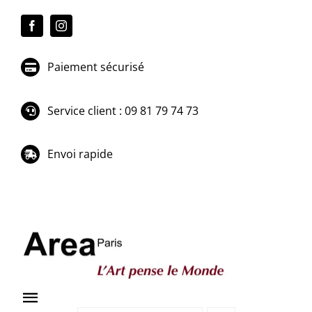
Passer
au
contenu
Paiement sécurisé
Service client : 09 81 79 74 73
Envoi rapide
Toggle