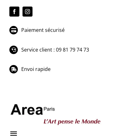
Passer
au
contenu
Paiement sécurisé
Service client : 09 81 79 74 73
Envoi rapide
Toggle