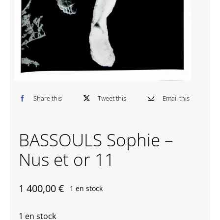
Contactez-nous
Share this
Tweet this
Email this
BASSOULS Sophie –
Nus et or 11
1 400,00
€
1 en stock
1 en stock