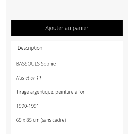
quantité
de
Ajouter au panier
BASSOULS
Sophie
Description
-
Nus
BASSOULS Sophie
et
or
Nus et or 11
11
Tirage argentique, peinture à l’or
1990-1991
65 x 85 cm (sans cadre)