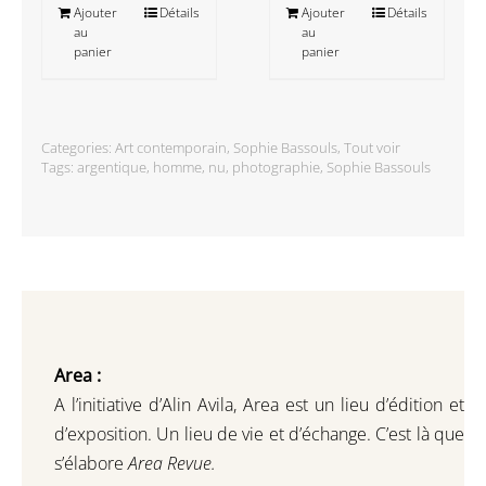
Ajouter
Détails
Ajouter
Détails
au
au
panier
panier
Categories:
Art contemporain
,
Sophie Bassouls
,
Tout voir
Tags:
argentique
,
homme
,
nu
,
photographie
,
Sophie Bassouls
Area :
A l’initiative d’Alin Avila,
Area est un lieu d’édition et
d’exposition.
Un lieu de vie et d
’
échange.
C’est là que
s’élabore
Area Revue.