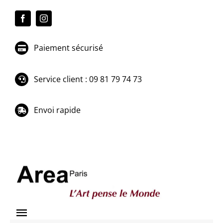
Passer
au
contenu
Paiement sécurisé
Service client : 09 81 79 74 73
Envoi rapide
Toggle