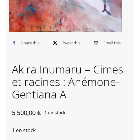
Contactez-nous
Share this
Tweet this
Email this
Akira Inumaru – Cimes
et racines : Anémone-
Gentiana A
5 500,00
€
1 en stock
1 en stock