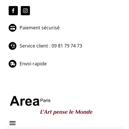
Passer
au
contenu
Paiement sécurisé
Service client : 09 81 79 74 73
Envoi rapide
Toggle