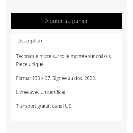
quantité
de
Ajouter au panier
Akira
Inumaru
Description
-
Cimes
Technique mixte sur toile montée sur châssis.
et
Pièce unique.
racines
:
Format 130 x 97. Signée au dos. 2022.
Anémone-
Gentiana
Livrée avec un certificat.
A
Transport gratuit dans l’UE.