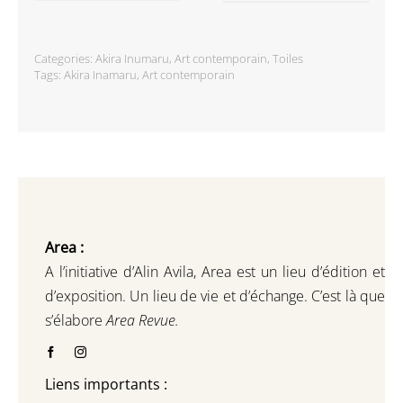
Categories:
Akira Inumaru
,
Art contemporain
,
Toiles
Tags:
Akira Inamaru
,
Art contemporain
Area :
A l’initiative d’Alin Avila,
Area est un lieu d’édition et
d’exposition.
Un lieu de vie et d
’
échange.
C’est là que
s’élabore
Area Revue.
Liens importants :