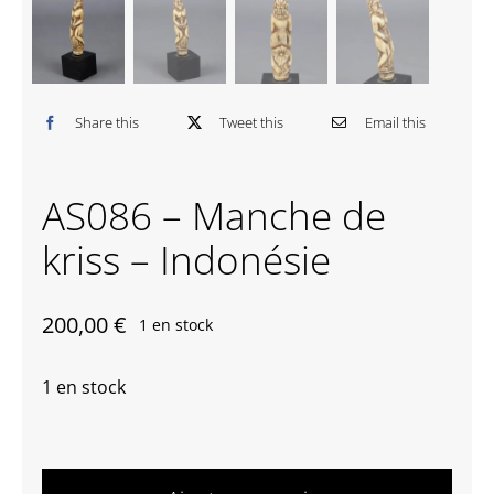
Contactez-nous
Share this
Tweet this
Email this
AS086 – Manche de
kriss – Indonésie
200,00
€
1 en stock
1 en stock
quantité
de