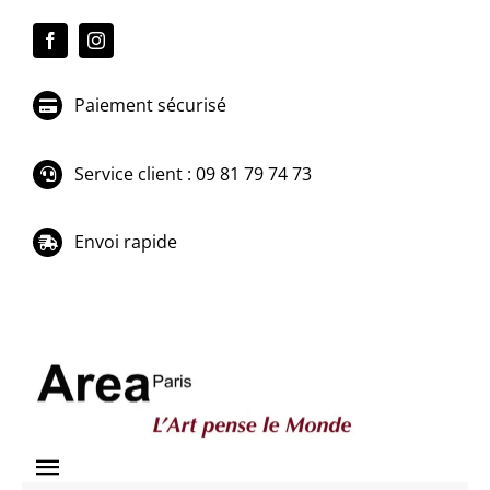
Passer
au
contenu
Paiement sécurisé
Service client : 09 81 79 74 73
Envoi rapide
Toggle