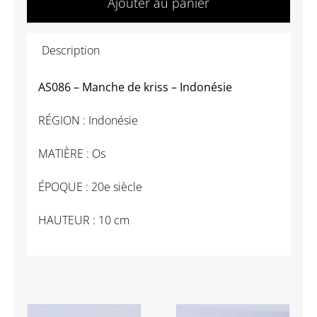
Ajouter au panier
AS086
-
Description
Manche
de
AS086 – Manche de kriss – Indonésie
kriss
-
RÉGION : Indonésie
Indonésie
MATIÈRE : Os
ÉPOQUE : 20e siècle
HAUTEUR : 10 cm