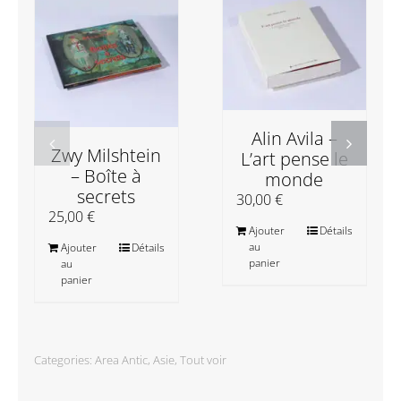
Alin Avila –
Zwy Milshtein
L’art pense le
– Boîte à
monde
secrets
30,00
€
25,00
€
Ajouter
Détails
au
Ajouter
Détails
panier
au
panier
Categories:
Area Antic
,
Asie
,
Tout voir