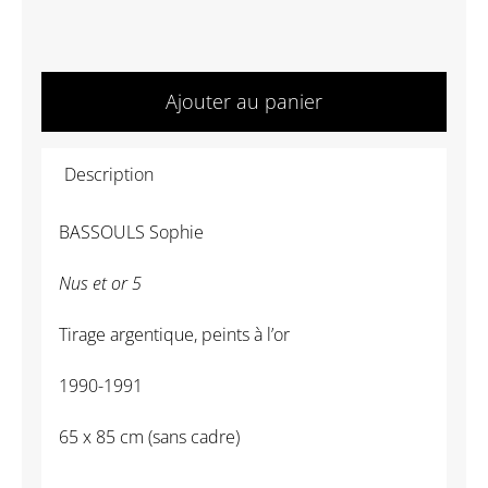
quantité
de
Ajouter au panier
BASSOULS
Sophie
Description
-
Nus
BASSOULS Sophie
et
or
Nus et or 5
5
Tirage argentique, peints à l’or
1990-1991
65 x 85 cm (sans cadre)