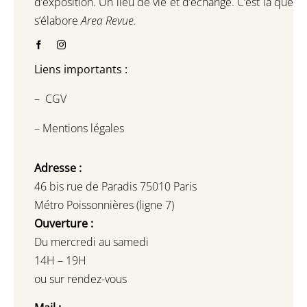
d’exposition.
Un lieu de vie et d
’
échange.
C’est là que
s’élabore
Area Revue.
Liens importants :
–
CGV
–
Mentions légales
Adresse :
46 bis rue de Paradis 75010 Paris
Métro Poissonnières (ligne 7)
Ouverture :
Du mercredi au samedi
14H – 19H
ou sur rendez-vous