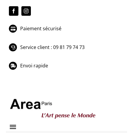
Passer
au
contenu
Paiement sécurisé
Service client : 09 81 79 74 73
Envoi rapide
Toggle