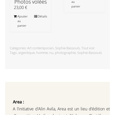
Photos volées
au
panier
23,00
€
Ajouter
Détails
au
panier
Categories:
Art contemporain
,
Sophie Bassouls
,
Tout voir
Tags:
argentique
,
homme
,
nu
,
photographie
,
Sophie Bassouls
Area :
A l’initiative d’Alin Avila,
Area est un lieu d’édition et