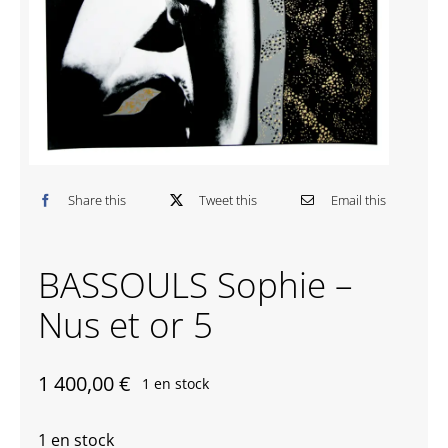
Contactez-nous
Share this
Tweet this
Email this
BASSOULS Sophie –
Nus et or 5
1 400,00
€
1 en stock
1 en stock