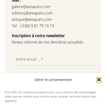
Mail :
galerie@areaparis.com
editions@areaparis.com
antique@areaparis.com
Tel : +33(0) 9 81 79 74 73
Inscription à notre newsletter
Restez informé de nos dernières actualités
Souscrire
Gérer le consentement
Pour offrir les meilleures expériences, nous utilisons des technologies
telles que les cookies pour stocker et/ou accéder aux informations des
appareils.