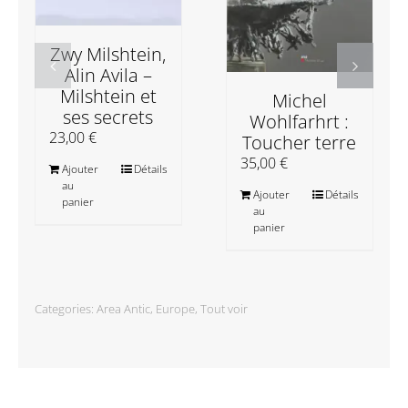
Zwy Milshtein,
Alin Avila –
Milshtein et
Michel
ses secrets
Wohlfarhrt :
23,00
€
Toucher terre
35,00
€
Ajouter
Détails
au
Ajouter
Détails
panier
au
panier
Categories:
Area Antic
,
Europe
,
Tout voir