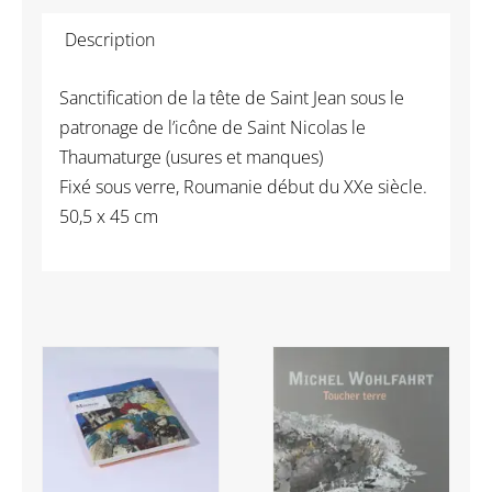
Ex-
Description
Voto
-
Sanctification de la tête de Saint Jean sous le
Roumanie
patronage de l’icône de Saint Nicolas le
Thaumaturge (usures et manques)
Fixé sous verre, Roumanie début du XXe siècle.
50,5 x 45 cm