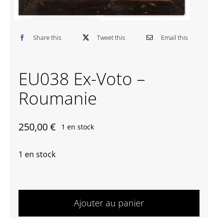
Contactez-nous
Share this
Tweet this
Email this
EU038 Ex-Voto –
Roumanie
250,00
€
1 en stock
1 en stock
quantité
de
Ajouter au panier
EU038