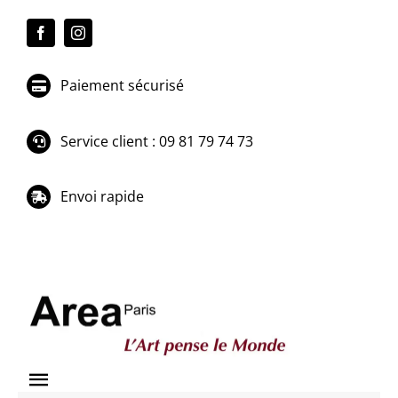
Passer
au
contenu
Paiement sécurisé
Service client : 09 81 79 74 73
Envoi rapide
Toggle