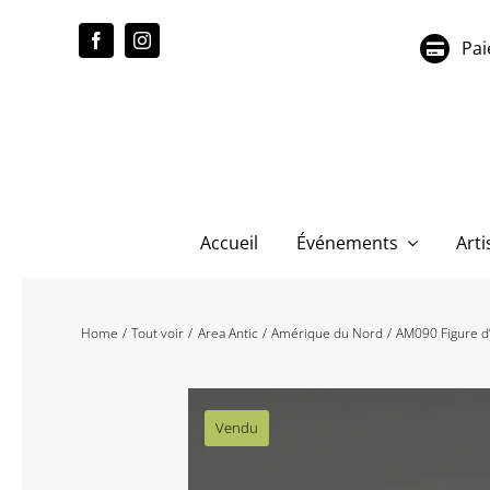
Passer
au
Pai
contenu
Accueil
Événements
Arti
Home
Tout voir
Area Antic
Amérique du Nord
AM090 Figure d
Vendu