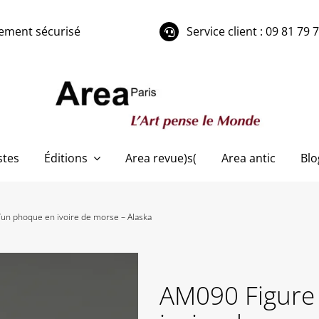
ement sécurisé
Service client : 09 81 79 
stes
Éditions
Area revue)s(
Area antic
Blo
’un phoque en ivoire de morse – Alaska
AM090 Figure