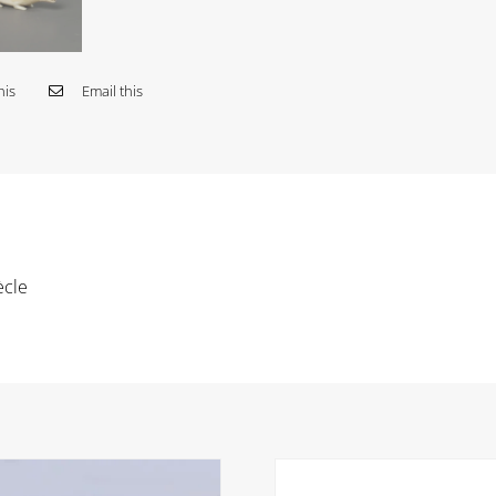
his
Email this
ècle