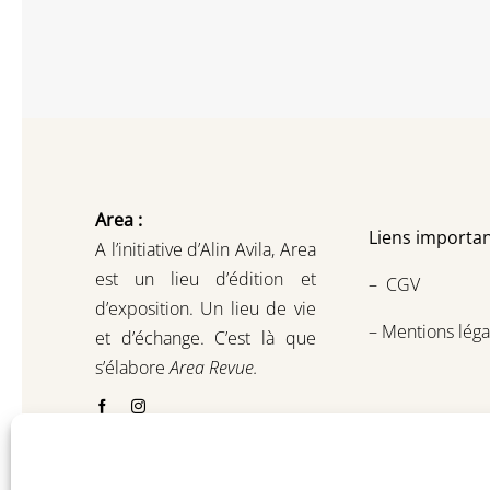
Area :
Liens importan
A l’initiative d’Alin Avila,
Area
est un lieu d’édition et
–
CGV
d’exposition.
Un lieu de vie
–
Mentions léga
et d
’
échange.
C’est là que
s’élabore
Area Revue.