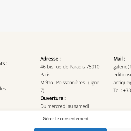
Adresse :
Mail :
ts :
46 bis rue de Paradis 75010
galerie
Paris
edition
Métro Poissonnières (ligne
antique
les
7)
Tel : +3
Ouverture :
Du mercredi au samedi
14H – 19H
Gérer le consentement
ou sur rendez-vous