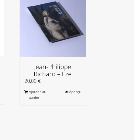
Zwy Milsh
Jean-Philippe
Boîte à s
Richard – Eze
25,00
€
20,00
€
Ajouter au
Ajouter au
Aperçu
panier
panier