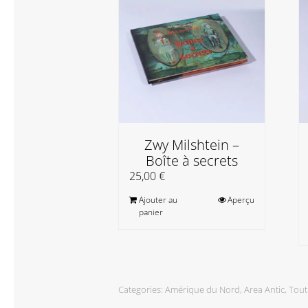
Zwy Milshtein –
Boîte à secrets
25,00
€
Ajouter au
Aperçu
panier
Categories:
Amérique du Nord
,
Area Antic
,
Tout