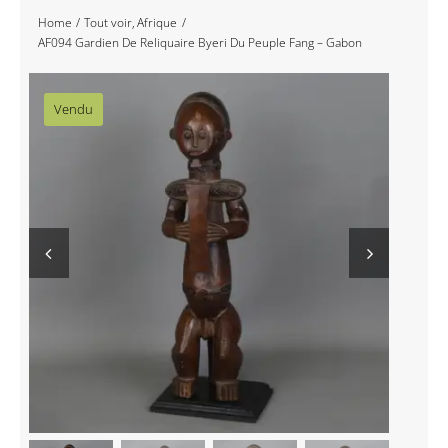
Home
Tout voir
Afrique
Navigation
Accueil
AF094 Gardien De Reliquaire Byeri Du Peuple Fang – Gabon
Événements
Vendu
Artistes
Éditions
Area revue)s(
Area antic
Blog
À propos