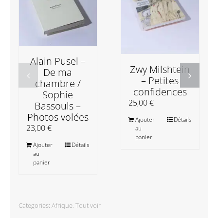
Alain Pusel –
Zwy Milshtein
De ma
– Petites
chambre /
confidences
Sophie
25,00
€
Bassouls –
Photos volées
Ajouter
Détails
23,00
€
au
panier
Ajouter
Détails
au
panier
Categories:
Afrique
,
Tout voir