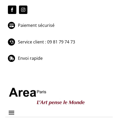
Passer
au
contenu
Paiement sécurisé
Service client : 09 81 79 74 73
Envoi rapide
Toggle