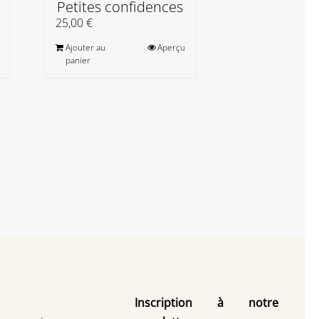
Petites confidences
Abécéd
impro
25,00
€
25,00
€
Ajouter au
Aperçu
panier
Ajouter au
panier
Inscription à notre