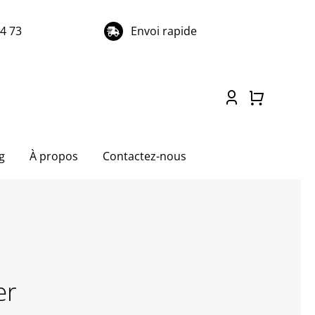
74 73
Envoi rapide
g
À propos
Contactez-nous
er