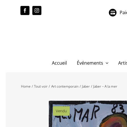
Passer
au
Pai
contenu
Accueil
Événements
Arti
Home
Tout voir
Art contemporain
Jaber
Jaber – A la mer
Vendu