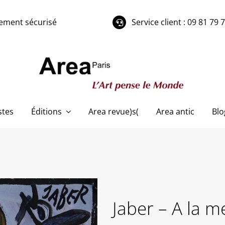
ement sécurisé
Service client : 09 81 79 
stes
Éditions
Area revue)s(
Area antic
Blo
Jaber – A la m