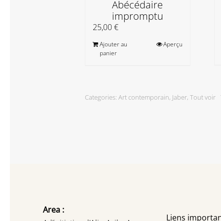
Abécédaire
impromptu
25,00
€
Ajouter au
Aperçu
panier
Categories:
Art contemporain
,
Jaber
,
Tout voir
Area :
Liens importan