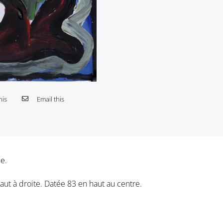
his
Email this
e.
ut à droite. Datée 83 en haut au centre.