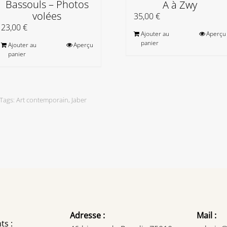
Bassouls – Photos
A à Zwy
volées
35,00
€
23,00
€
Ajouter au
Aperçu
panier
Ajouter au
Aperçu
panier
Tags:
Art contemporain
,
Jaber
Adresse :
Mail :
ts :