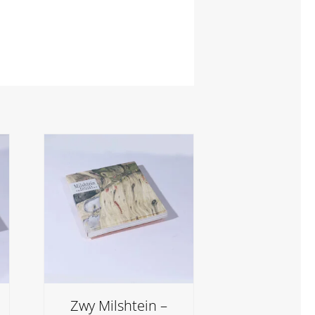
Zwy Milshtein –
Bernard So