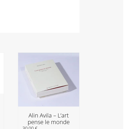
Alin Avila – L’art
pense le monde
Christ
30,00
€