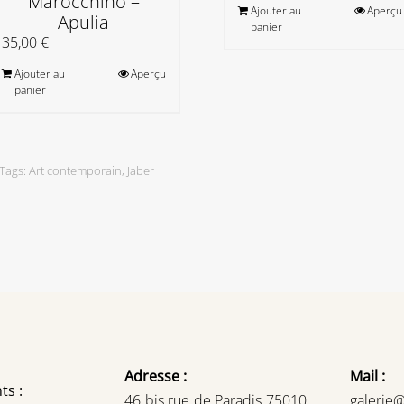
Marocchino –
Ajouter au
Aperçu
Apulia
panier
35,00
€
Ajouter au
Aperçu
panier
Tags:
Art contemporain
,
Jaber
Adresse :
Mail :
ts :
46 bis rue de Paradis 75010
galerie