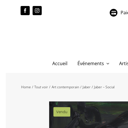
Passer
au
Pai
contenu
Accueil
Événements
Arti
Home
Tout voir
Art contemporain
Jaber
Jaber – Social
Vendu