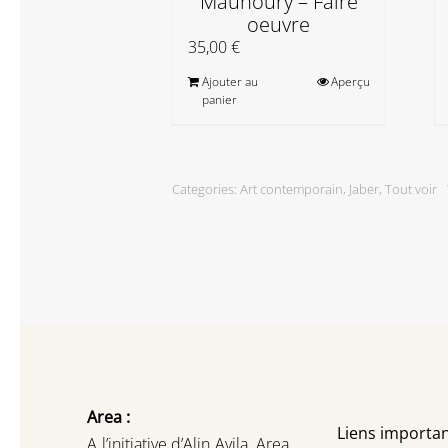
Maunoury – Faire
oeuvre
35,00
€
Ajouter au
Aperçu
panier
Categories:
Art contemporain
,
Jaber
,
Tout voir
Area :
Liens importan
A l’initiative d’Alin Avila,
Area