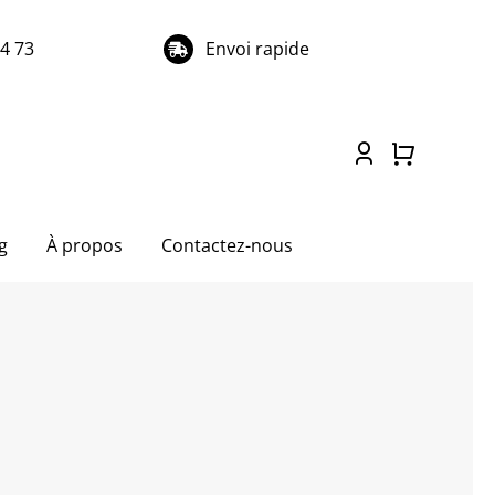
74 73
Envoi rapide
g
À propos
Contactez-nous