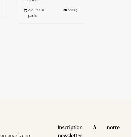
Maunoury 
oeuv
Ajouter au
Aperçu
35,00
€
panier
Ajouter au
panier
Inscription à notre
@areaparis.com
newsletter