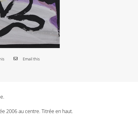
his
Email this
e.
ée 2006 au centre. Titrée en haut.