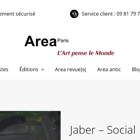
ement sécurisé
Service client : 09 81 79 
stes
Éditions
Area revue)s(
Area antic
Blo
Jaber – Social