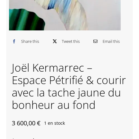
Contactez-nous
Share this
Tweet this
Email this
Joël Kermarrec –
Espace Pétrifié & courir
avec la tache jaune du
bonheur au fond
3 600,00
€
1 en stock