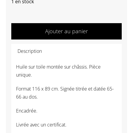
1 en stock
quantité
de
Ajouter au panier
Joël
Kermarrec
Description
-
Espace
Huile sur toile montée sur châssis. Pièce
Pétrifié
unique.
&
courir
Format 116 x 89 cm. Signée titrée et datée 65-
avec
66 au dos.
la
tache
Encadrée.
jaune
Livrée avec un certificat.
du