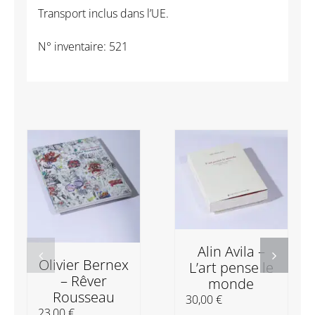
bonheur
Transport inclus dans l’UE.
au
fond
N° inventaire: 521
Alin Avila –
Olivier Bernex
L’art pense le
– Rêver
monde
Rousseau
30,00
€
23,00
€