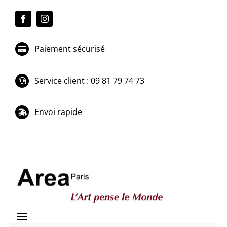
Passer
au
contenu
Paiement sécurisé
Service client : 09 81 79 74 73
Envoi rapide
Toggle