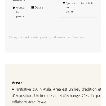
Ajouter
Détails
au
Ajouter
Détails
panier
au
panier
Categories:
Art contemporain
,
Joël Kermarrec
,
Tout voir
Area :
A l’initiative d’Alin Avila,
Area est un lieu d’édition et
d’exposition.
Un lieu de vie et d
’
échange.
C’est là que
s’élabore
Area Revue.