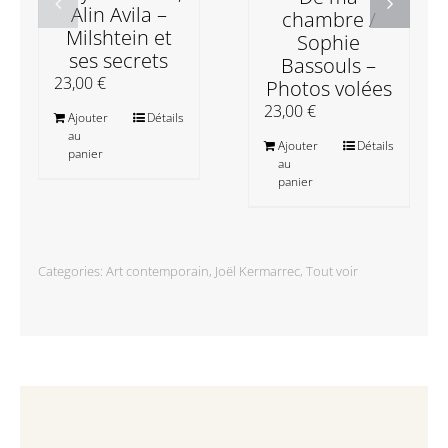
Alin Avila –
chambre /
Milshtein et
Sophie
ses secrets
Bassouls –
23,00
€
Photos volées
23,00
€
Ajouter
Détails
au
Ajouter
Détails
panier
au
panier
Categories:
Art contemporain
,
Joël Kermarrec
,
Tout voir