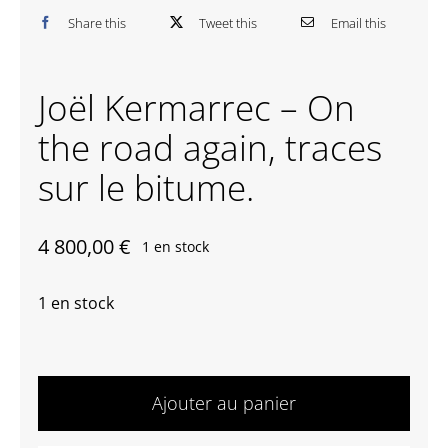
Share this
Tweet this
Email this
Contactez-nous
Joël Kermarrec – On
the road again, traces
sur le bitume.
4 800,00
€
1 en stock
1 en stock
quantité
de
Ajouter au panier
Joël