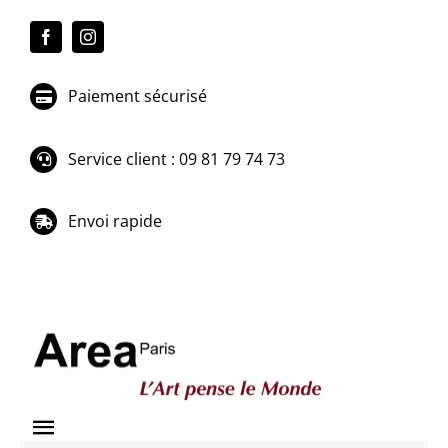
Passer
au
contenu
Paiement sécurisé
Service client : 09 81 79 74 73
Envoi rapide
Toggle