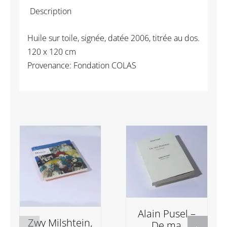
Kermarrec
Description
-
On
Huile sur toile, signée, datée 2006, titrée au dos.
the
120 x 120 cm
road
Provenance: Fondation COLAS
again,
traces
sur
le
bitume.
Alain Pusel –
Zwy Milshtein,
De ma