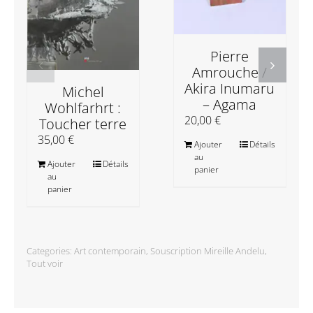
Pierre
Amrouche /
Akira Inumaru
Michel
– Agama
Wohlfarhrt :
20,00
€
Toucher terre
35,00
€
Ajouter
Détails
au
Ajouter
Détails
panier
au
panier
Categories:
Art contemporain
,
Souscription Mireille Andelu
,
Tout voir