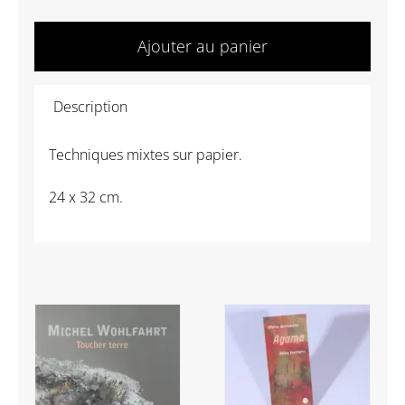
quantité
de
Ajouter au panier
Mireille
Andelu
Description
-
La
Techniques mixtes sur papier.
Princesse
et
24 x 32 cm.
l'errant
18