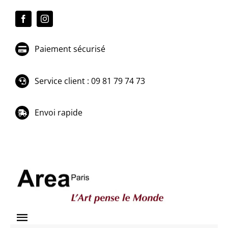
Passer
au
contenu
Paiement sécurisé
Service client : 09 81 79 74 73
Envoi rapide
Toggle