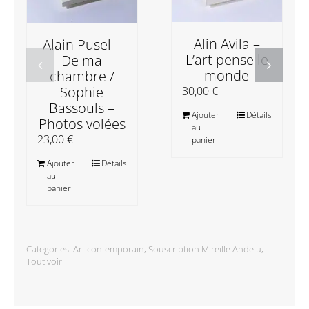
Alin Avila –
Alain Pusel –
L’art pense le
De ma
monde
chambre /
Sophie
30,00
€
Bassouls –
Ajouter
Détails
Photos volées
au
23,00
€
panier
Ajouter
Détails
au
panier
Categories:
Art contemporain
,
Souscription Mireille Andelu
,
Tout voir