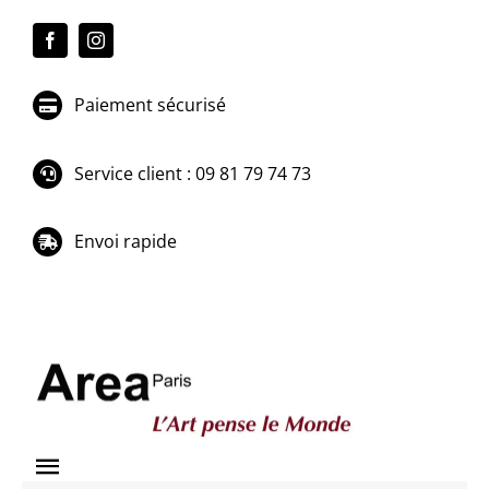
Passer
au
contenu
Paiement sécurisé
Service client : 09 81 79 74 73
Envoi rapide
Toggle