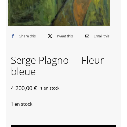
Contactez-nous
Share this
Tweet this
Email this
Serge Plagnol – Fleur
bleue
4 200,00
€
1 en stock
1 en stock
quantité