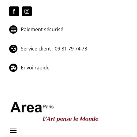
Passer
au
contenu
Paiement sécurisé
Service client : 09 81 79 74 73
Envoi rapide
Toggle