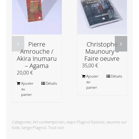
Pierre
Christophe
Amrouche /
Maunoury –
Akira Inumaru
Faire oeuvre
– Agama
35,00
€
20,00
€
Ajouter
Détails
au
Ajouter
Détails
panier
au
panier
Categories:
Art contemporain
,
expo Plagnol Eysines
,
œuvres sur
toile
,
Serge Plagnol
,
Tout voir