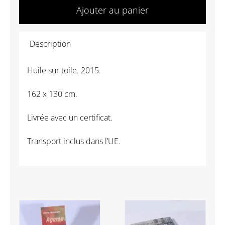
de
Ajouter au panier
Serge
Plagnol
Description
-
Fleur
Huile sur toile. 2015.
bleue
162 x 130 cm.
Livrée avec un certificat.
Transport inclus dans l’UE.