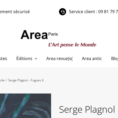
ement sécurisé
Service client : 09 81 79 
stes
Éditions
Area revue)s(
Area antic
Blo
oile
Serge Plagnol – Fugues 6
Serge Plagnol