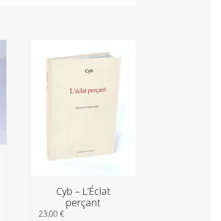
Marie Rauzy
ratu
15,00
€
Cyb – L’Éclat
Ajouter au
perçant
panier
23,00
€