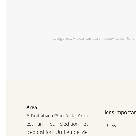
Categories:
Art contemporain
,
œuvres sur toile
Area :
Liens importan
A l’initiative d’Alin Avila,
Area
est un lieu d’édition et
–
CGV
d’exposition.
Un lieu de vie