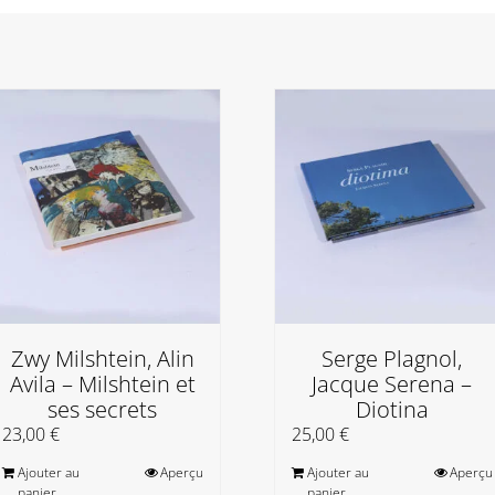
Zwy Milshtein, Alin
Serge Plagnol,
Avila – Milshtein et
Jacque Serena –
ses secrets
Diotina
23,00
€
25,00
€
Ajouter au
Aperçu
Ajouter au
Aperçu
panier
panier