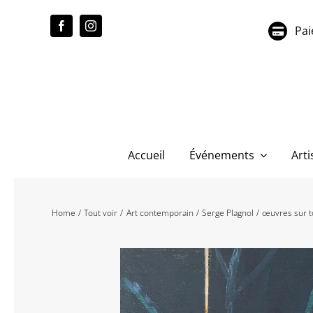
Passer
au
Pai
contenu
Accueil
Événements
Arti
Home
Tout voir
Art contemporain
Serge Plagnol
œuvres sur t