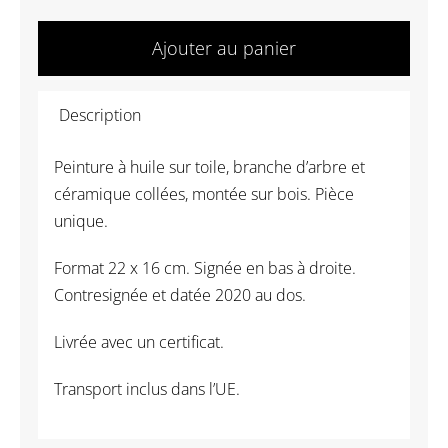
quantité
de
Ajouter au panier
Serge
Plagnol
Description
-
Fugues
Peinture à huile sur toile, branche d’arbre et
8
céramique collées, montée sur bois. Pièce
unique.
Format 22 x 16 cm. Signée en bas à droite.
Contresignée et datée 2020 au dos.
Livrée avec un certificat.
Transport inclus dans l’UE.