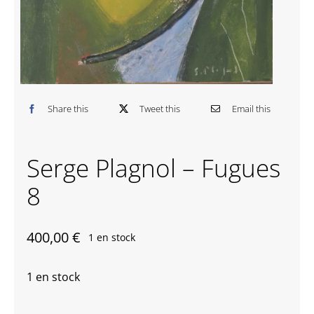
Contactez-nous
Share this
Tweet this
Email this
Serge Plagnol – Fugues
8
400,00
€
1 en stock
1 en stock