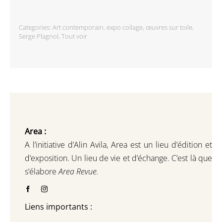
Categories:
Art contemporain
,
expo collage
,
œuvres sur toile
,
Serge Plagnol
,
Tout voir
Area :
A l’initiative d’Alin Avila,
Area est un lieu d’édition et
d’exposition.
Un lieu de vie et d
’
échange.
C’est là que
s’élabore
Area Revue.
Liens importants :