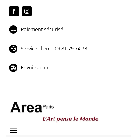
Passer
au
contenu
Paiement sécurisé
Service client : 09 81 79 74 73
Envoi rapide
Toggle