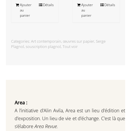
Ajouter
Détails
Ajouter
Détails
au
au
panier
panier
Categories:
Art contemporain
,
œuvres sur papier
,
Serge
Plagnol
,
souscription plagnol
,
Tout voir
Area :
A l’initiative d’Alin Avila,
Area est un lieu d’édition et
d’exposition.
Un lieu de vie et d
’
échange.
C’est là que
s’élabore
Area Revue.