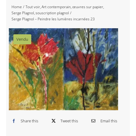
Home
Tout voir
Art contemporain
œuvres sur papier
Navigation
Accueil
Serge Plagnol
souscription plagnol
Serge Plagnol – Peindre les lumières incarnées 23
Événements
Vendu
Artistes
Éditions
Area revue)s(
Area antic
Blog
Share this
Tweet this
Email this
À propos