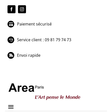
Passer
au
contenu
Paiement sécurisé
Service client : 09 81 79 74 73
Envoi rapide
Toggle