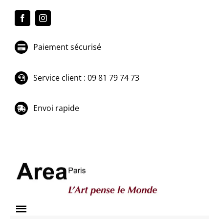
Passer
au
contenu
Paiement sécurisé
Service client : 09 81 79 74 73
Envoi rapide
Toggle