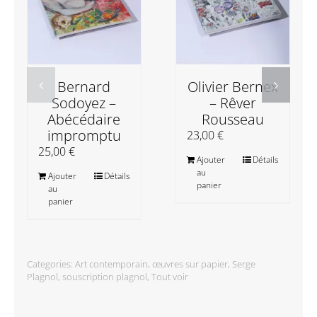
Bernard
Olivier Bernex
Sodoyez –
– Rêver
Abécédaire
Rousseau
impromptu
23,00
€
25,00
€
Ajouter
Détails
au
Ajouter
Détails
panier
au
panier
Categories:
Art contemporain
,
œuvres sur papier
,
Serge
Plagnol
,
souscription plagnol
,
Tout voir