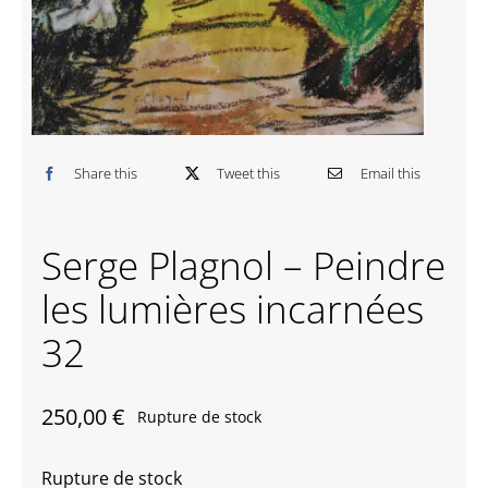
Contactez-nous
Share this
Tweet this
Email this
Serge Plagnol – Peindre
les lumières incarnées
32
250,00
€
Rupture de stock
Rupture de stock