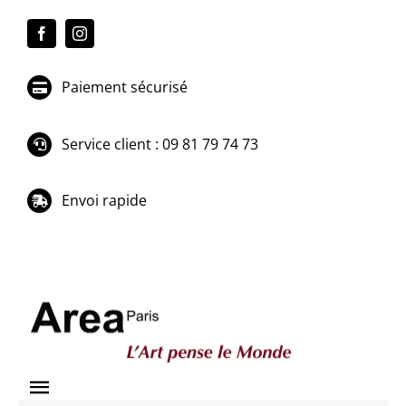
Passer
au
contenu
Paiement sécurisé
Service client : 09 81 79 74 73
Envoi rapide
Toggle