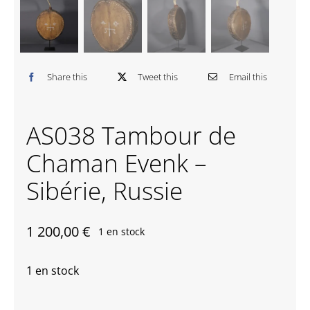
Contactez-nous
Share this
Tweet this
Email this
AS038 Tambour de
Chaman Evenk –
Sibérie, Russie
1 200,00
€
1 en stock
1 en stock