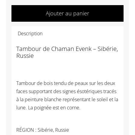
quantité
de
Ajouter au panier
AS038
Tambour
Description
de
Chaman
Tambour de Chaman Evenk – Sibérie,
Evenk
Russie
-
Sibérie,
Russie
Tambour de bois tendu de peaux sur les deux
faces supportant des signes ésotériques tracés
à la peinture blanche représentant le soleil et la
lune. La poignée est en corne.
RÉGION : Sibérie, Russie