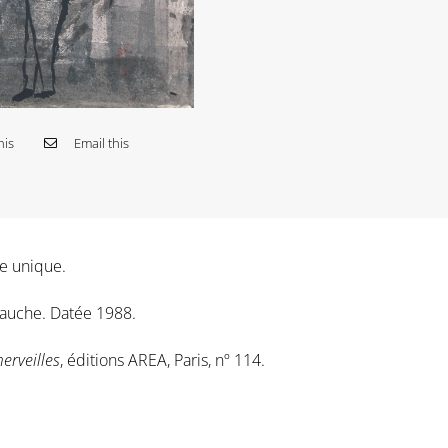
his
Email this
e unique.
gauche. Datée 1988.
merveilles
, éditions AREA, Paris, nº 114.