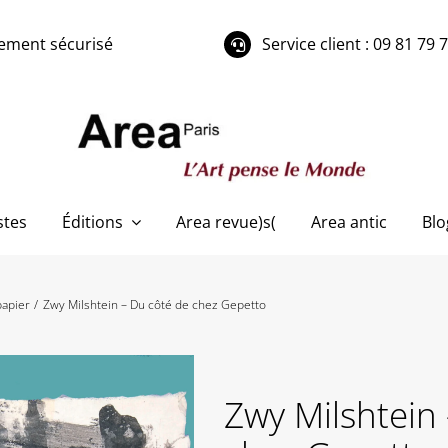
ement sécurisé
Service client : 09 81 79 
stes
Éditions
Area revue)s(
Area antic
Blo
papier
Zwy Milshtein – Du côté de chez Gepetto
Zwy Milshtein