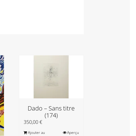
Dado – Sans titre
Frédéric
(174)
Bouabr
Bawouno
350,00
€
sublime / B
Ajouter au
Aperçu