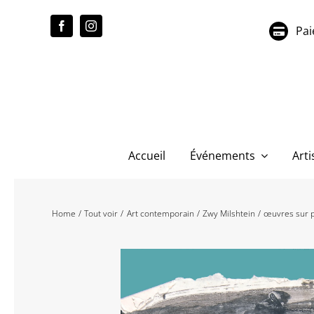
Passer
au
Pai
contenu
Accueil
Événements
Arti
Home
Tout voir
Art contemporain
Zwy Milshtein
œuvres sur 