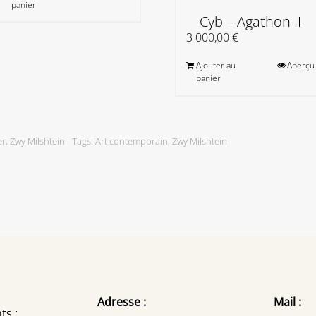
panier
Cyb – Agathon II
3 000,00
€
Ajouter au
Aperçu
panier
er
,
Zwy Milshtein
Tags:
Art contemporain
,
Zwy Milshtein
Adresse :
Mail :
ts :