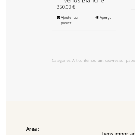
venus Blanche
350,00
€
Ajouter au
Aperçu
panier
Categories:
Art contemporain
,
œuvres sur papi
Area :
Liens importan