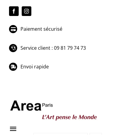
Passer
au
contenu
Paiement sécurisé
Service client : 09 81 79 74 73
Envoi rapide
Toggle