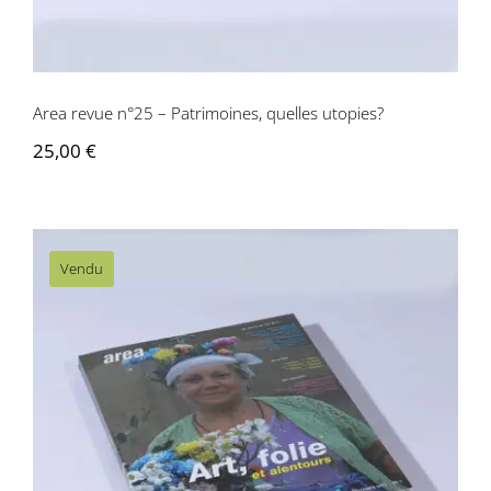
Contactez-nous
Area revue n°25 – Patrimoines, quelles utopies?
25,00
€
Vendu
Area revue n°24 – Art, Folie, et
alentours