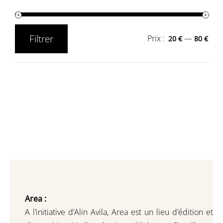
Filtrer
Prix :
—
20 €
80 €
Prix
Prix
min
max
Area :
A l’initiative d’Alin Avila,
Area est un lieu d’édition et