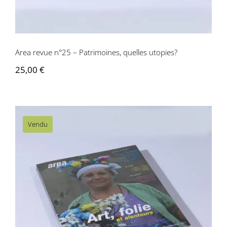
Contactez-nous
Area revue n°25 – Patrimoines, quelles utopies?
25,00
€
Vendu
Area revue n°24 – Art, Folie, et
alentours