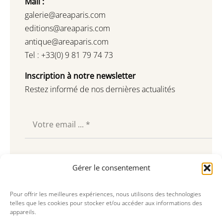
Mail :
galerie@areaparis.com
editions@areaparis.com
antique@areaparis.com
Tel : +33(0) 9 81 79 74 73
Inscription à notre newsletter
Restez informé de nos dernières actualités
Souscrire
Gérer le consentement
Pour offrir les meilleures expériences, nous utilisons des technologies
telles que les cookies pour stocker et/ou accéder aux informations des
appareils.