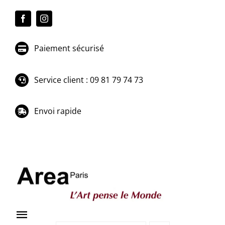
Passer
au
contenu
Paiement sécurisé
Service client : 09 81 79 74 73
Envoi rapide
Toggle