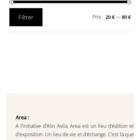
Filtrer
Prix :
—
20 €
80 €
Prix
Prix
min
max
Area :
A l’initiative d’Alin Avila,
Area est un lieu d’édition et
d’exposition.
Un lieu de vie et d
’
échange.
C’est là que