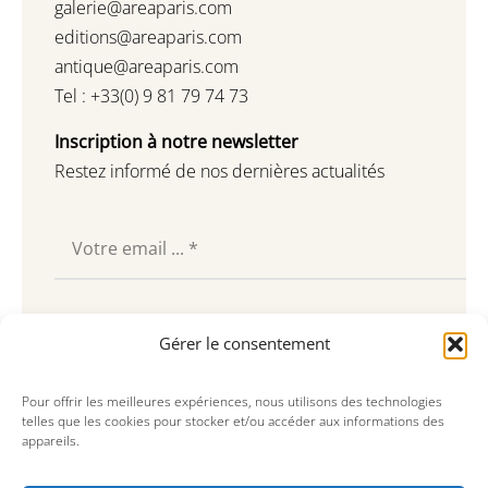
galerie@areaparis.com
editions@areaparis.com
antique@areaparis.com
Tel : +33(0) 9 81 79 74 73
Inscription à notre newsletter
Restez informé de nos dernières actualités
Souscrire
Gérer le consentement
Pour offrir les meilleures expériences, nous utilisons des technologies
telles que les cookies pour stocker et/ou accéder aux informations des
appareils.