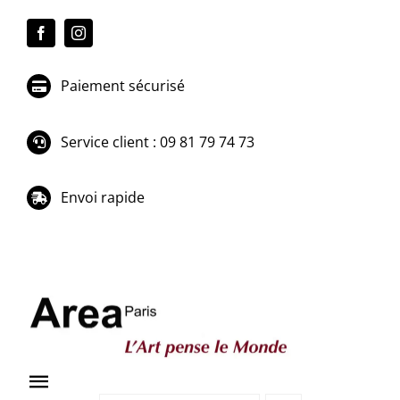
Passer
au
contenu
Paiement sécurisé
Service client : 09 81 79 74 73
Envoi rapide
Toggle