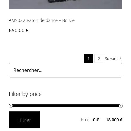
AMS022 Bâton de danse – Bolivie
650,00
€
1
2
Suivant
Filter by price
Filtrer
Prix :
—
0 €
18 000 €
Prix
Prix