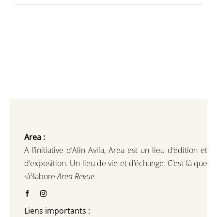
min
max
Area :
A l’initiative d’Alin Avila,
Area est un lieu d’édition et
d’exposition.
Un lieu de vie et d
’
échange.
C’est là que
s’élabore
Area Revue.
Liens importants :