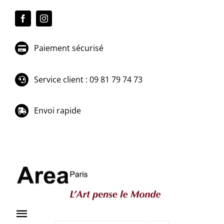
Passer
au
contenu
Paiement sécurisé
Service client : 09 81 79 74 73
Envoi rapide
Toggle